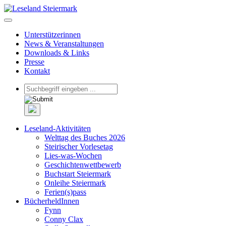
Unterstützerinnen
News & Veranstaltungen
Downloads & Links
Presse
Kontakt
Leseland-Aktivitäten
Welttag des Buches 2026
Steirischer Vorlesetag
Lies-was-Wochen
Geschichtenwettbewerb
Buchstart Steiermark
Onleihe Steiermark
Ferien(s)pass
BücherheldInnen
Fynn
Conny Clax