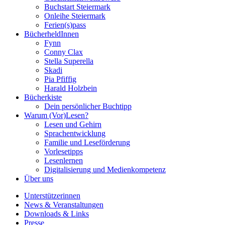
Buchstart Steiermark
Onleihe Steiermark
Ferien(s)pass
BücherheldInnen
Fynn
Conny Clax
Stella Superella
Skadi
Pia Pfiffig
Harald Holzbein
Bücherkiste
Dein persönlicher Buchtipp
Warum (Vor)Lesen?
Lesen und Gehirn
Sprachentwicklung
Familie und Leseförderung
Vorlesetipps
Lesenlernen
Digitalisierung und Medienkompetenz
Über uns
Unterstützerinnen
News & Veranstaltungen
Downloads & Links
Presse