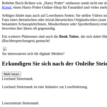
Beliebte Buch-Reihen wie „Harry Potter“ umfassen somit nicht nur d
Kanal
, einen Harry-Potter-Online-Shop für Fanartikel und vieles me
Selbiges findet man auch auf LeserInnen-Seiten: Sie stellen Videos i
Fans eines literarischen oder trivial-literarischen Originalwerkes (z
bekannten SchauspielerInnen, MusikerInnen oder SportlerInnen) erste
bewerten ihre Ideen oft gegenseitig.
Ein weiteres Phänomen sind auch die
Book Tuber
, die sich dabei f
(Buchbesprechungen) gemacht!
Sie interessieren sich für digitale Medien?
Erkundigen Sie sich nach der Onleihe Stei
Mehr lesen
Leseland Steiermark
Leseland Steiermark ist eine Initiative zur Leseförderung.
Lesezentrum Steiermark