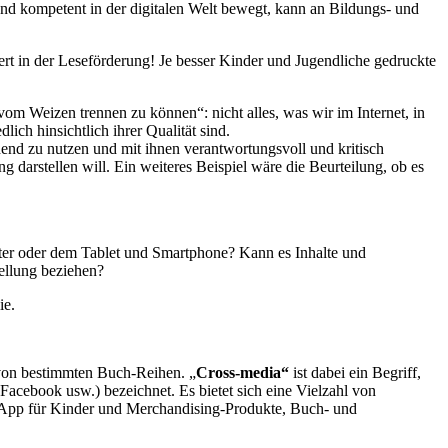
nd kompetent in der digitalen Welt bewegt, kann an Bildungs- und
t in der Leseförderung! Je besser Kinder und Jugendliche gedruckte
 Weizen trennen zu können“: nicht alles, was wir im Internet, in
ich hinsichtlich ihrer Qualität sind.
nd zu nutzen und mit ihnen verantwortungsvoll und kritisch
 darstellen will. Ein weiteres Beispiel wäre die Beurteilung, ob es
r oder dem Tablet und Smartphone? Kann es Inhalte und
tellung beziehen?
ie.
 von bestimmten Buch-Reihen. „
Cross-media“
ist dabei ein Begriff,
Facebook usw.) bezeichnet. Es bietet sich eine Vielzahl von
e-App für Kinder und Merchandising-Produkte, Buch- und