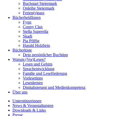
Buchstart Steiermark
Onleihe Steiermark
Ferien(s)pass
BücherheldInnen
Fynn
Conny Clax
Stella Superella
Skadi
Pia Pfiffig
Harald Holzbein
Bücherkiste
Dein persönlicher Buchtipp
Warum (Vor)Lesen?
Lesen und Gehirn
Sprachentwicklung
Familie und Leseförderung
Vorlesetipps
Lesenlernen
Digitalisierung und Medienkompetenz
Über uns
Unterstützerinnen
News & Veranstaltungen
Downloads & Links
Presse