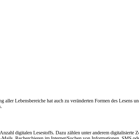
g aller Lebensbereiche hat auch zu veränderten Formen des Lesens und
.
Anzahl digitalen Lesestoffs. Dazu zählen unter anderem digitalisierte
-Mails, Recherchieren im Internet/Suchen von Informationen, SMS oder