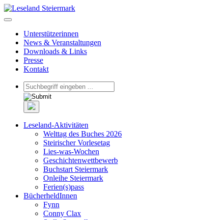
Unterstützerinnen
News & Veranstaltungen
Downloads & Links
Presse
Kontakt
Leseland-Aktivitäten
Welttag des Buches 2026
Steirischer Vorlesetag
Lies-was-Wochen
Geschichtenwettbewerb
Buchstart Steiermark
Onleihe Steiermark
Ferien(s)pass
BücherheldInnen
Fynn
Conny Clax