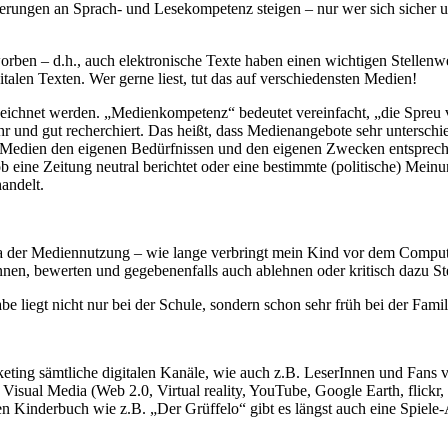
erungen an Sprach- und Lesekompetenz steigen – nur wer sich sicher u
n – d.h., auch elektronische Texte haben einen wichtigen Stellenwer
italen Texten. Wer gerne liest, tut das auf verschiedensten Medien!
hnet werden. „Medienkompetenz“ bedeutet vereinfacht, „die Spreu vom
 und gut recherchiert. Das heißt, dass Medienangebote sehr unterschiedl
Medien den eigenen Bedürfnissen und den eigenen Zwecken entspreche
eine Zeitung neutral berichtet oder eine bestimmte (politische) Meinung
andelt.
der Mediennutzung – wie lange verbringt mein Kind vor dem Compute
önnen, bewerten und gegebenenfalls auch ablehnen oder kritisch dazu S
liegt nicht nur bei der Schule, sondern schon sehr früh bei der Famil
rketing sämtliche digitalen Kanäle, wie auch z.B. LeserInnen und Fans
sual Media (Web 2.0, Virtual reality, YouTube, Google Earth, flickr, 
en Kinderbuch wie z.B. „Der Grüffelo“ gibt es längst auch eine Spiel