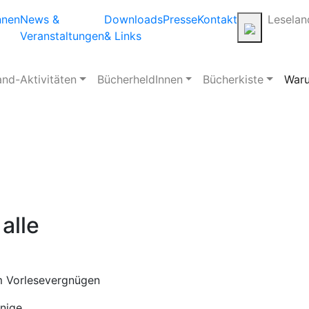
nnen
News &
Downloads
Presse
Kontakt
Leselan
Veranstaltungen
& Links
and-Aktivitäten
BücherheldInnen
Bücherkiste
Waru
alle
m Vorlesevergnügen
inige