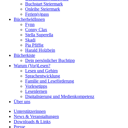
Buchstart Steiermark
Onleihe Steiermark
Ferien(s)pass
BücherheldInnen
Fynn
Conny Clax
Stella Superella
Skadi
Pia Pfiffig
Harald Holzbein
Bücherkiste
Dein persönlicher Buchtipp
Warum (Vor)Lesen?
Lesen und Gehirn
Sprachentwicklung
Familie und Leseförderung
Vorlesetipps
Lesenlernen
Digitalisierung und Medienkompetenz
Über uns
Unterstützerinnen
News & Veranstaltungen
Downloads & Links
Presse