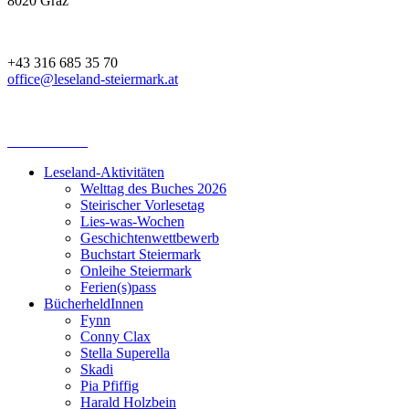
8020 Graz
+43 316 685 35 70
office@leseland-steiermark.at
Leseland-Aktivitäten
Welttag des Buches 2026
Steirischer Vorlesetag
Lies-was-Wochen
Geschichtenwettbewerb
Buchstart Steiermark
Onleihe Steiermark
Ferien(s)pass
BücherheldInnen
Fynn
Conny Clax
Stella Superella
Skadi
Pia Pfiffig
Harald Holzbein