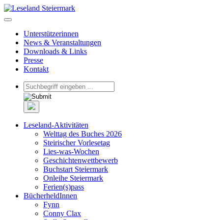
Unterstützerinnen
News & Veranstaltungen
Downloads & Links
Presse
Kontakt
Leseland-Aktivitäten
Welttag des Buches 2026
Steirischer Vorlesetag
Lies-was-Wochen
Geschichtenwettbewerb
Buchstart Steiermark
Onleihe Steiermark
Ferien(s)pass
BücherheldInnen
Fynn
Conny Clax