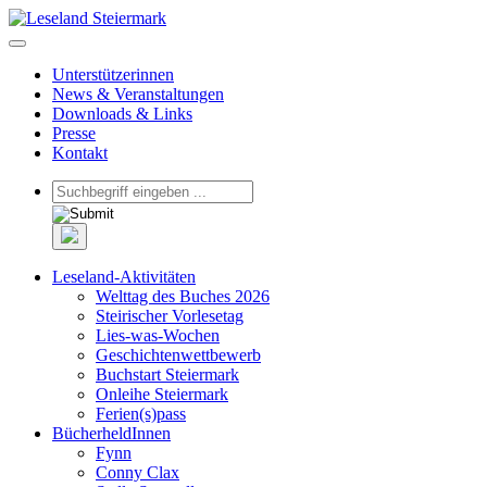
Unterstützerinnen
News & Veranstaltungen
Downloads & Links
Presse
Kontakt
Leseland-Aktivitäten
Welttag des Buches 2026
Steirischer Vorlesetag
Lies-was-Wochen
Geschichtenwettbewerb
Buchstart Steiermark
Onleihe Steiermark
Ferien(s)pass
BücherheldInnen
Fynn
Conny Clax