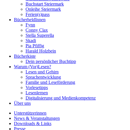
Buchstart Steiermark
Onleihe Steiermark
Ferien(s)pass
BücherheldInnen
Fynn
Conny Clax
Stella Superella
Skadi
Pia Pfiffig
Harald Holzbein
Bücherkiste
Dein persönlicher Buchtipp
Warum (Vor)Lesen?
Lesen und Gehirn
Sprachentwicklung
Familie und Leseförderung
Vorlesetipps
Lesenlernen
Digitalisierung und Medienkompetenz
Über uns
Unterstützerinnen
News & Veranstaltungen
Downloads & Links
Presse