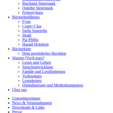
Buchstart Steiermark
Onleihe Steiermark
Ferien(s)pass
BücherheldInnen
Fynn
Conny Clax
Stella Superella
Skadi
Pia Pfiffig
Harald Holzbein
Bücherkiste
Dein persönlicher Buchtipp
Warum (Vor)Lesen?
Lesen und Gehirn
Sprachentwicklung
Familie und Leseförderung
Vorlesetipps
Lesenlernen
Digitalisierung und Medienkompetenz
Über uns
Unterstützerinnen
News & Veranstaltungen
Downloads & Links
Presse