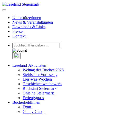
Unterstützerinnen
News & Veranstaltungen
Downloads & Links
Presse
Kontakt
Leseland-Aktivitäten
Welttag des Buches 2026
Steirischer Vorlesetag
Lies-was-Wochen
Geschichtenwettbewerb
Buchstart Steiermark
Onleihe Steiermark
Ferien(s)pass
BücherheldInnen
Fynn
Conny Clax