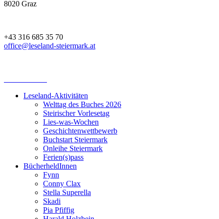
8020 Graz
+43 316 685 35 70
office@leseland-steiermark.at
Leseland-Aktivitäten
Welttag des Buches 2026
Steirischer Vorlesetag
Lies-was-Wochen
Geschichtenwettbewerb
Buchstart Steiermark
Onleihe Steiermark
Ferien(s)pass
BücherheldInnen
Fynn
Conny Clax
Stella Superella
Skadi
Pia Pfiffig
Harald Holzbein