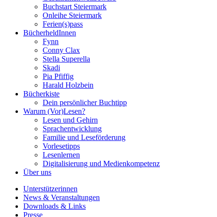
Buchstart Steiermark
Onleihe Steiermark
Ferien(s)pass
BücherheldInnen
Fynn
Conny Clax
Stella Superella
Skadi
Pia Pfiffig
Harald Holzbein
Bücherkiste
Dein persönlicher Buchtipp
Warum (Vor)Lesen?
Lesen und Gehirn
Sprachentwicklung
Familie und Leseförderung
Vorlesetipps
Lesenlernen
Digitalisierung und Medienkompetenz
Über uns
Unterstützerinnen
News & Veranstaltungen
Downloads & Links
Presse