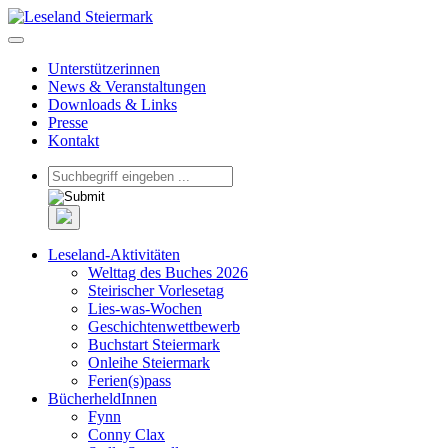
Unterstützerinnen
News & Veranstaltungen
Downloads & Links
Presse
Kontakt
Leseland-Aktivitäten
Welttag des Buches 2026
Steirischer Vorlesetag
Lies-was-Wochen
Geschichtenwettbewerb
Buchstart Steiermark
Onleihe Steiermark
Ferien(s)pass
BücherheldInnen
Fynn
Conny Clax