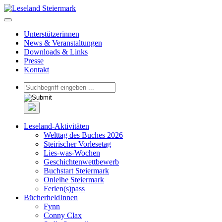
Unterstützerinnen
News & Veranstaltungen
Downloads & Links
Presse
Kontakt
Leseland-Aktivitäten
Welttag des Buches 2026
Steirischer Vorlesetag
Lies-was-Wochen
Geschichtenwettbewerb
Buchstart Steiermark
Onleihe Steiermark
Ferien(s)pass
BücherheldInnen
Fynn
Conny Clax