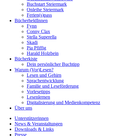
Buchstart Steiermark
Onleihe Steiermark
Ferien(s)pass
BücherheldInnen
Fynn
Conny Clax
Stella Superella
Skadi
Pia Pfiffig
Harald Holzbein
Bücherkiste
Dein persönlicher Buchtipp
Warum (Vor)Lesen?
Lesen und Gehirn
Sprachentwicklung
Familie und Leseförderung
Vorlesetipps
Lesenlernen
Digitalisierung und Medienkompetenz
Über uns
Unterstützerinnen
News & Veranstaltungen
Downloads & Links
Presse