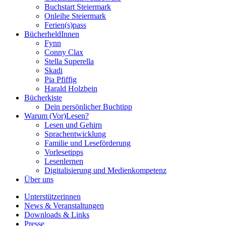
Buchstart Steiermark
Onleihe Steiermark
Ferien(s)pass
BücherheldInnen
Fynn
Conny Clax
Stella Superella
Skadi
Pia Pfiffig
Harald Holzbein
Bücherkiste
Dein persönlicher Buchtipp
Warum (Vor)Lesen?
Lesen und Gehirn
Sprachentwicklung
Familie und Leseförderung
Vorlesetipps
Lesenlernen
Digitalisierung und Medienkompetenz
Über uns
Unterstützerinnen
News & Veranstaltungen
Downloads & Links
Presse