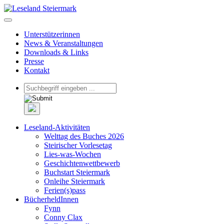
Unterstützerinnen
News & Veranstaltungen
Downloads & Links
Presse
Kontakt
Leseland-Aktivitäten
Welttag des Buches 2026
Steirischer Vorlesetag
Lies-was-Wochen
Geschichtenwettbewerb
Buchstart Steiermark
Onleihe Steiermark
Ferien(s)pass
BücherheldInnen
Fynn
Conny Clax