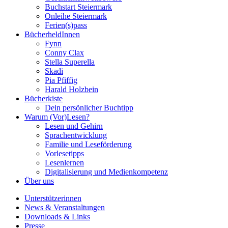
Buchstart Steiermark
Onleihe Steiermark
Ferien(s)pass
BücherheldInnen
Fynn
Conny Clax
Stella Superella
Skadi
Pia Pfiffig
Harald Holzbein
Bücherkiste
Dein persönlicher Buchtipp
Warum (Vor)Lesen?
Lesen und Gehirn
Sprachentwicklung
Familie und Leseförderung
Vorlesetipps
Lesenlernen
Digitalisierung und Medienkompetenz
Über uns
Unterstützerinnen
News & Veranstaltungen
Downloads & Links
Presse