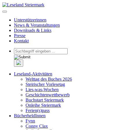
Unterstützerinnen
News & Veranstaltungen
Downloads & Links
Presse
Kontakt
Leseland-Aktivitäten
Welttag des Buches 2026
Steirischer Vorlesetag
Lies-was-Wochen
Geschichtenwettbewerb
Buchstart Steiermark
Onleihe Steiermark
Ferien(s)pass
BücherheldInnen
Fynn
Conny Clax