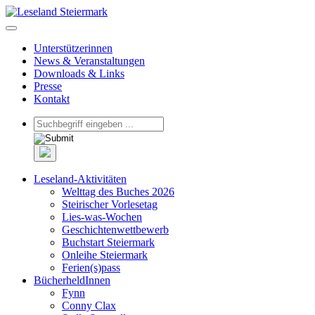
Unterstützerinnen
News & Veranstaltungen
Downloads & Links
Presse
Kontakt
Leseland-Aktivitäten
Welttag des Buches 2026
Steirischer Vorlesetag
Lies-was-Wochen
Geschichtenwettbewerb
Buchstart Steiermark
Onleihe Steiermark
Ferien(s)pass
BücherheldInnen
Fynn
Conny Clax