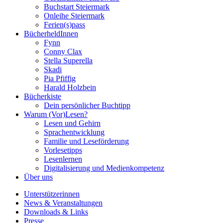
Buchstart Steiermark
Onleihe Steiermark
Ferien(s)pass
BücherheldInnen
Fynn
Conny Clax
Stella Superella
Skadi
Pia Pfiffig
Harald Holzbein
Bücherkiste
Dein persönlicher Buchtipp
Warum (Vor)Lesen?
Lesen und Gehirn
Sprachentwicklung
Familie und Leseförderung
Vorlesetipps
Lesenlernen
Digitalisierung und Medienkompetenz
Über uns
Unterstützerinnen
News & Veranstaltungen
Downloads & Links
Presse