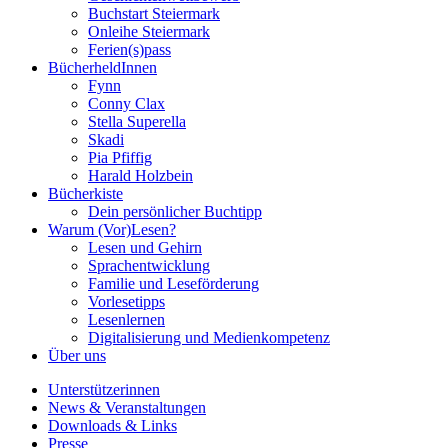
Buchstart Steiermark
Onleihe Steiermark
Ferien(s)pass
BücherheldInnen
Fynn
Conny Clax
Stella Superella
Skadi
Pia Pfiffig
Harald Holzbein
Bücherkiste
Dein persönlicher Buchtipp
Warum (Vor)Lesen?
Lesen und Gehirn
Sprachentwicklung
Familie und Leseförderung
Vorlesetipps
Lesenlernen
Digitalisierung und Medienkompetenz
Über uns
Unterstützerinnen
News & Veranstaltungen
Downloads & Links
Presse