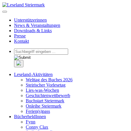
Unterstützerinnen
News & Veranstaltungen
Downloads & Links
Presse
Kontakt
Leseland-Aktivitäten
Welttag des Buches 2026
Steirischer Vorlesetag
Lies-was-Wochen
Geschichtenwettbewerb
Buchstart Steiermark
Onleihe Steiermark
Ferien(s)pass
BücherheldInnen
Fynn
Conny Clax