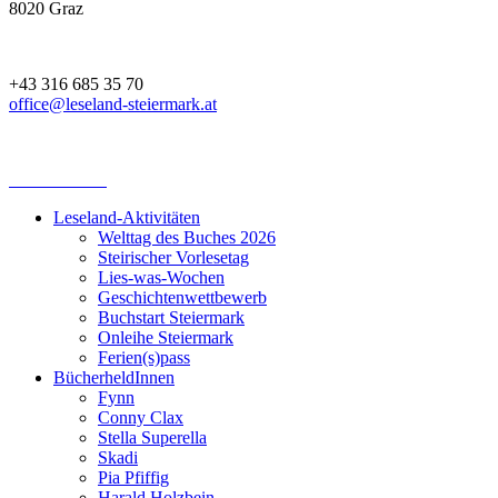
8020 Graz
+43 316 685 35 70
office@leseland-steiermark.at
Leseland-Aktivitäten
Welttag des Buches 2026
Steirischer Vorlesetag
Lies-was-Wochen
Geschichtenwettbewerb
Buchstart Steiermark
Onleihe Steiermark
Ferien(s)pass
BücherheldInnen
Fynn
Conny Clax
Stella Superella
Skadi
Pia Pfiffig
Harald Holzbein