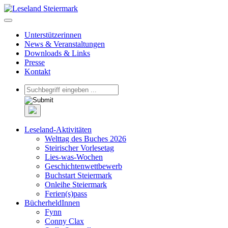
Unterstützerinnen
News & Veranstaltungen
Downloads & Links
Presse
Kontakt
Leseland-Aktivitäten
Welttag des Buches 2026
Steirischer Vorlesetag
Lies-was-Wochen
Geschichtenwettbewerb
Buchstart Steiermark
Onleihe Steiermark
Ferien(s)pass
BücherheldInnen
Fynn
Conny Clax