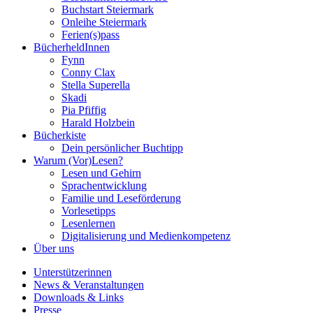
Buchstart Steiermark
Onleihe Steiermark
Ferien(s)pass
BücherheldInnen
Fynn
Conny Clax
Stella Superella
Skadi
Pia Pfiffig
Harald Holzbein
Bücherkiste
Dein persönlicher Buchtipp
Warum (Vor)Lesen?
Lesen und Gehirn
Sprachentwicklung
Familie und Leseförderung
Vorlesetipps
Lesenlernen
Digitalisierung und Medienkompetenz
Über uns
Unterstützerinnen
News & Veranstaltungen
Downloads & Links
Presse