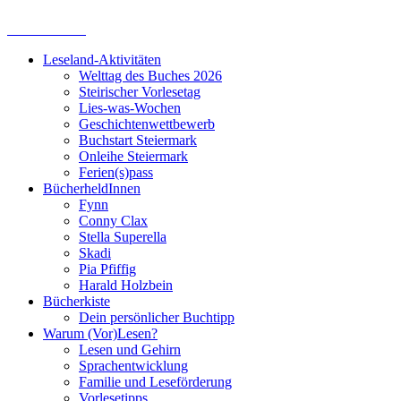
Leseland-Aktivitäten
Welttag des Buches 2026
Steirischer Vorlesetag
Lies-was-Wochen
Geschichtenwettbewerb
Buchstart Steiermark
Onleihe Steiermark
Ferien(s)pass
BücherheldInnen
Fynn
Conny Clax
Stella Superella
Skadi
Pia Pfiffig
Harald Holzbein
Bücherkiste
Dein persönlicher Buchtipp
Warum (Vor)Lesen?
Lesen und Gehirn
Sprachentwicklung
Familie und Leseförderung
Vorlesetipps