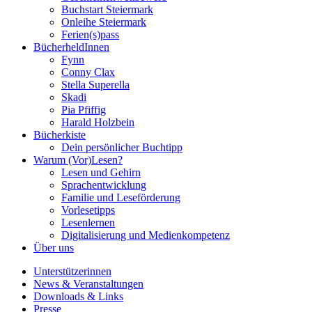
Buchstart Steiermark
Onleihe Steiermark
Ferien(s)pass
BücherheldInnen
Fynn
Conny Clax
Stella Superella
Skadi
Pia Pfiffig
Harald Holzbein
Bücherkiste
Dein persönlicher Buchtipp
Warum (Vor)Lesen?
Lesen und Gehirn
Sprachentwicklung
Familie und Leseförderung
Vorlesetipps
Lesenlernen
Digitalisierung und Medienkompetenz
Über uns
Unterstützerinnen
News & Veranstaltungen
Downloads & Links
Presse