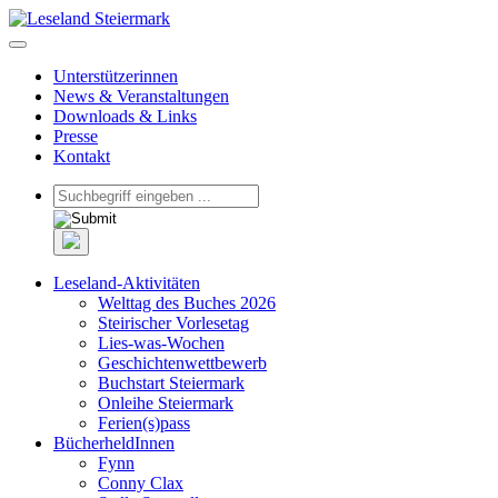
Unterstützerinnen
News & Veranstaltungen
Downloads & Links
Presse
Kontakt
Leseland-Aktivitäten
Welttag des Buches 2026
Steirischer Vorlesetag
Lies-was-Wochen
Geschichtenwettbewerb
Buchstart Steiermark
Onleihe Steiermark
Ferien(s)pass
BücherheldInnen
Fynn
Conny Clax