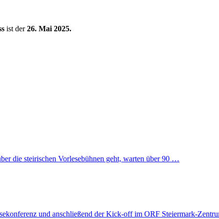
ss
ist der
26. Mai 2025.
über die steirischen Vorlesebühnen geht, warten über 90 …
essekonferenz und anschließend der Kick-off im ORF Steiermark-Zentru