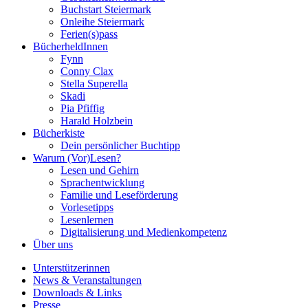
Buchstart Steiermark
Onleihe Steiermark
Ferien(s)pass
BücherheldInnen
Fynn
Conny Clax
Stella Superella
Skadi
Pia Pfiffig
Harald Holzbein
Bücherkiste
Dein persönlicher Buchtipp
Warum (Vor)Lesen?
Lesen und Gehirn
Sprachentwicklung
Familie und Leseförderung
Vorlesetipps
Lesenlernen
Digitalisierung und Medienkompetenz
Über uns
Unterstützerinnen
News & Veranstaltungen
Downloads & Links
Presse