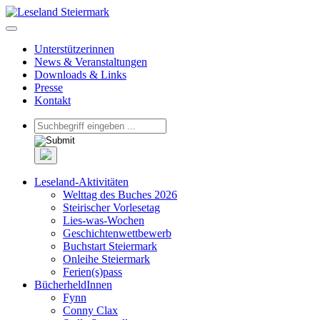
Unterstützerinnen
News & Veranstaltungen
Downloads & Links
Presse
Kontakt
Leseland-Aktivitäten
Welttag des Buches 2026
Steirischer Vorlesetag
Lies-was-Wochen
Geschichtenwettbewerb
Buchstart Steiermark
Onleihe Steiermark
Ferien(s)pass
BücherheldInnen
Fynn
Conny Clax