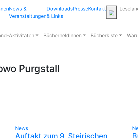
nnen
News &
Downloads
Presse
Kontakt
Leselan
Veranstaltungen
& Links
and-Aktivitäten
BücherheldInnen
Bücherkiste
Waru
owo Purgstall
News
N
Auftakt zum 9. Steirischen
B