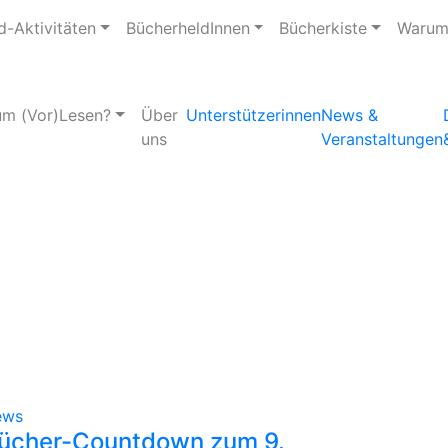
d-Aktivitäten
BücherheldInnen
Bücherkiste
Warum
m (Vor)Lesen?
Über
Unterstützerinnen
News &
uns
Veranstaltungen
ews
ücher-Countdown zum 9.