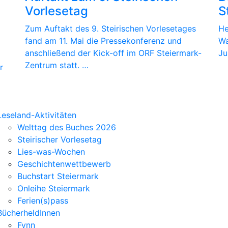
Vorlesetag
S
Zum Auftakt des 9. Steirischen Vorlesetages
He
fand am 11. Mai die Pressekonferenz und
Wa
anschließend der Kick-off im ORF Steiermark-
Ju
Zentrum statt. …
r
Leseland-Aktivitäten
Welttag des Buches 2026
Steirischer Vorlesetag
Lies-was-Wochen
Geschichtenwettbewerb
Buchstart Steiermark
Onleihe Steiermark
Ferien(s)pass
BücherheldInnen
Fynn