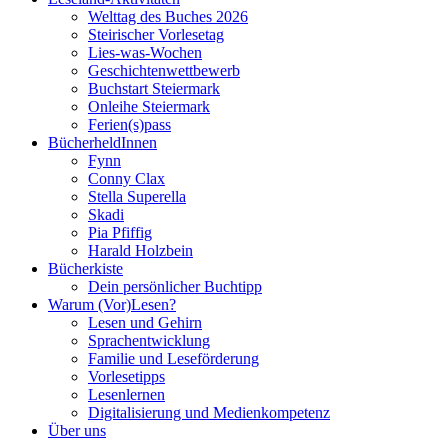
Welttag des Buches 2026
Steirischer Vorlesetag
Lies-was-Wochen
Geschichtenwettbewerb
Buchstart Steiermark
Onleihe Steiermark
Ferien(s)pass
BücherheldInnen
Fynn
Conny Clax
Stella Superella
Skadi
Pia Pfiffig
Harald Holzbein
Bücherkiste
Dein persönlicher Buchtipp
Warum (Vor)Lesen?
Lesen und Gehirn
Sprachentwicklung
Familie und Leseförderung
Vorlesetipps
Lesenlernen
Digitalisierung und Medienkompetenz
Über uns