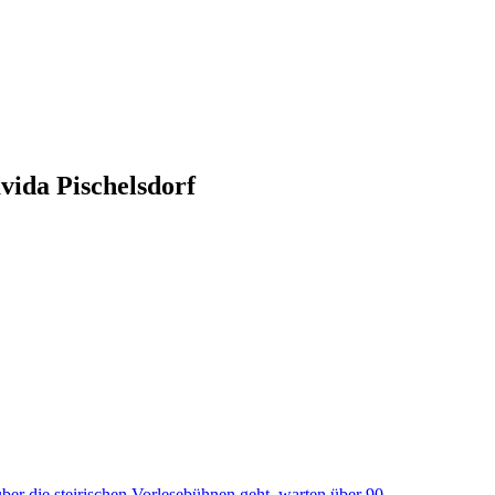
ida Pischelsdorf
über die steirischen Vorlesebühnen geht, warten über 90 …