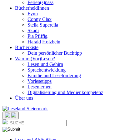
Ferien(s)pass
BücherheldInnen
Fynn
Conny Clax
Stella Superella
Skadi
Pia Pfiffig
Harald Holzbein
Bücherkiste
Dein persönlicher Buchtipp
Warum (Vor)Lesen?
Lesen und Gehirn
Sprachentwicklung
Familie und Leseförderung
Vorlesetipps
Lesenlernen
Digitalisierung und Medienkompetenz
Über uns
Leseland-Aktivitäten