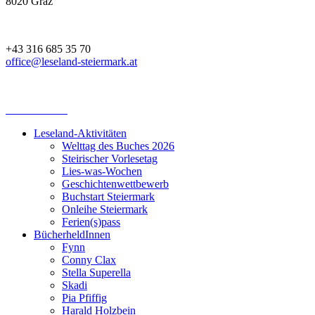
8020 Graz
+43 316 685 35 70
office@leseland-steiermark.at
Leseland-Aktivitäten
Welttag des Buches 2026
Steirischer Vorlesetag
Lies-was-Wochen
Geschichtenwettbewerb
Buchstart Steiermark
Onleihe Steiermark
Ferien(s)pass
BücherheldInnen
Fynn
Conny Clax
Stella Superella
Skadi
Pia Pfiffig
Harald Holzbein