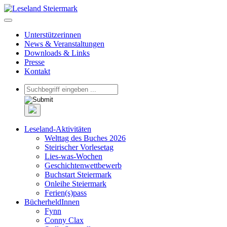
Unterstützerinnen
News & Veranstaltungen
Downloads & Links
Presse
Kontakt
Leseland-Aktivitäten
Welttag des Buches 2026
Steirischer Vorlesetag
Lies-was-Wochen
Geschichtenwettbewerb
Buchstart Steiermark
Onleihe Steiermark
Ferien(s)pass
BücherheldInnen
Fynn
Conny Clax