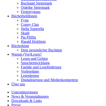
Buchstart Steiermark
Onleihe Steiermark
Ferien(s)pass
BücherheldInnen
Fynn
Conny Clax
Stella Superella
Skadi
Pia Pfiffig
Harald Holzbein
Bücherkiste
Dein persönlicher Buchtipp
Warum (Vor)Lesen?
Lesen und Gehirn
Sprachentwicklung
Familie und Leseförderung
Vorlesetipps
Lesenlernen
Digitalisierung und Medienkompetenz
Über uns
Unterstützerinnen
News & Veranstaltungen
Downloads & Links
Presse