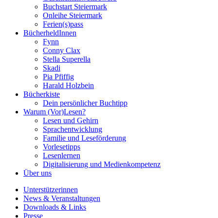
Buchstart Steiermark
Onleihe Steiermark
Ferien(s)pass
BücherheldInnen
Fynn
Conny Clax
Stella Superella
Skadi
Pia Pfiffig
Harald Holzbein
Bücherkiste
Dein persönlicher Buchtipp
Warum (Vor)Lesen?
Lesen und Gehirn
Sprachentwicklung
Familie und Leseförderung
Vorlesetipps
Lesenlernen
Digitalisierung und Medienkompetenz
Über uns
Unterstützerinnen
News & Veranstaltungen
Downloads & Links
Presse