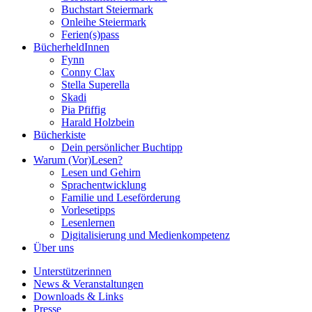
Buchstart Steiermark
Onleihe Steiermark
Ferien(s)pass
BücherheldInnen
Fynn
Conny Clax
Stella Superella
Skadi
Pia Pfiffig
Harald Holzbein
Bücherkiste
Dein persönlicher Buchtipp
Warum (Vor)Lesen?
Lesen und Gehirn
Sprachentwicklung
Familie und Leseförderung
Vorlesetipps
Lesenlernen
Digitalisierung und Medienkompetenz
Über uns
Unterstützerinnen
News & Veranstaltungen
Downloads & Links
Presse