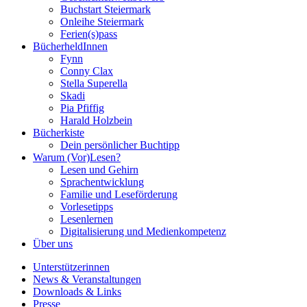
Buchstart Steiermark
Onleihe Steiermark
Ferien(s)pass
BücherheldInnen
Fynn
Conny Clax
Stella Superella
Skadi
Pia Pfiffig
Harald Holzbein
Bücherkiste
Dein persönlicher Buchtipp
Warum (Vor)Lesen?
Lesen und Gehirn
Sprachentwicklung
Familie und Leseförderung
Vorlesetipps
Lesenlernen
Digitalisierung und Medienkompetenz
Über uns
Unterstützerinnen
News & Veranstaltungen
Downloads & Links
Presse